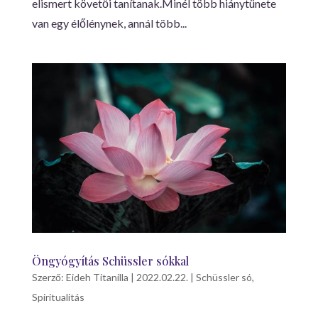
elismert követői tanítanak.Minél több hiánytünete
van egy élőlénynek, annál több...
Öngyógyítás Schüssler sókkal
Szerző:
Eideh Titanilla
|
2022.02.22.
|
Schüssler só
,
Spiritualitás