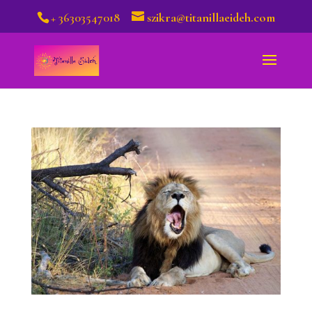
+ 36303547018
szikra@titanillaeideh.com