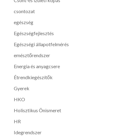
Csont-és ízületi kopás
csontozat
egészség
Egészségfejlesztés
Egészségi állapotfelmérés
emésztőrendszer
Energia és anyagcsere
Étrendkiegészítők
Gyerek
HKO
Holisztikus Önismeret
HR
Idegrendszer