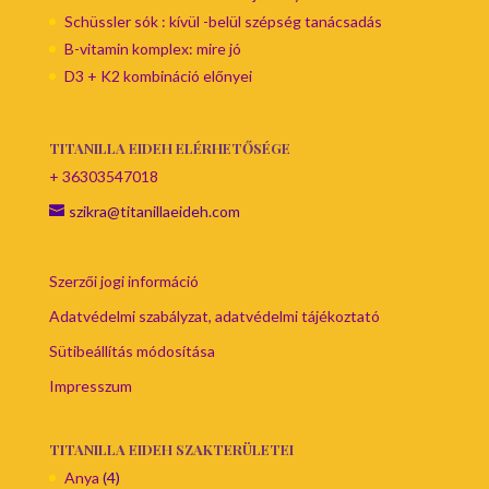
Schüssler sók : kívül -belül szépség tanácsadás
B-vitamin komplex: mire jó
D3 + K2 kombináció előnyei
TITANILLA EIDEH ELÉRHETŐSÉGE
+ 36303547018
szikra@titanillaeideh.com
Szerzői jogi információ
Adatvédelmi szabályzat, adatvédelmi tájékoztató
Sütibeállítás módosítása
Impresszum
TITANILLA EIDEH SZAKTERÜLETEI
Anya
(4)