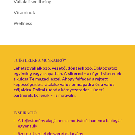
Vállalati wellbeing
Vitaminok
Wellness
„CÉG LELKE A MUNKAERŐ”
Lehetsz
vállalkozó, vezető, döntéshozó
. Dolgozhatsz
egyénileg vagy csapatban. A
sikered
– a céged sikerének
a kulcsa
Te magad
leszel. Ahogy felfeded a rejtett
képességeidet, rátalálsz
valós önmagadra és a valós
céljaidra
. Ezáltal tudod a környezetedet – üzleti
partnerek, kollégák – is motiválni.
INSPIRÁCIÓ
A teljesítmény alapja nem a motiváció, hanem a biológiai
egyensúly
Szeretet szeletek-szeretet járvány