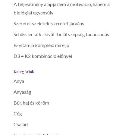
A teljesítmény alapja nem a motiváció, hanem a
biológiai egyensúly
Szeretet szeletek-szeretet járvány
Schüssler sók : kívül -belül szépség tanácsadás
B-vitamin komplex: mire jó
D3 + K2 kombináció előnyei
Kategóriák
Anya
Anyaság
Bőr, haj és köröm
Cég
Család