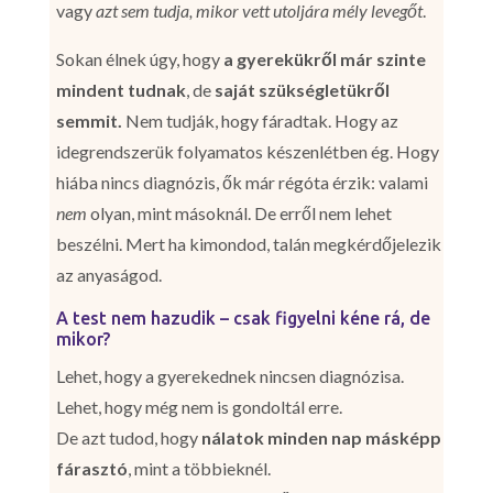
vagy
azt sem tudja, mikor vett utoljára mély levegőt
.
Sokan élnek úgy, hogy
a gyerekükről már szinte
mindent tudnak
, de
saját szükségletükről
semmit.
Nem tudják, hogy fáradtak. Hogy az
idegrendszerük folyamatos készenlétben ég. Hogy
hiába nincs diagnózis, ők már régóta érzik: valami
nem
olyan, mint másoknál. De erről nem lehet
beszélni. Mert ha kimondod, talán megkérdőjelezik
az anyaságod.
A test nem hazudik – csak figyelni kéne rá, de
mikor?
Lehet, hogy a gyerekednek nincsen diagnózisa.
Lehet, hogy még nem is gondoltál erre.
De azt tudod, hogy
nálatok minden nap másképp
fárasztó
, mint a többieknél.