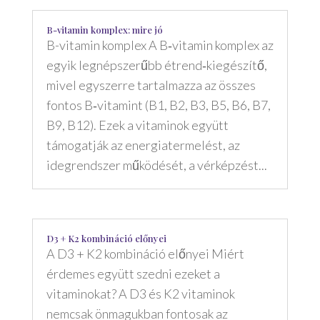
B-vitamin komplex: mire jó
B-vitamin komplex A B‑vitamin komplex az
egyik legnépszerűbb étrend‑kiegészítő,
mivel egyszerre tartalmazza az összes
fontos B‑vitamint (B1, B2, B3, B5, B6, B7,
B9, B12). Ezek a vitaminok együtt
támogatják az energiatermelést, az
idegrendszer működését, a vérképzést...
D3 + K2 kombináció előnyei
A D3 + K2 kombináció előnyei Miért
érdemes együtt szedni ezeket a
vitaminokat? A D3 és K2 vitaminok
nemcsak önmagukban fontosak az