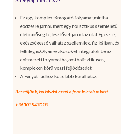
A lényeg:miért élsz?
Ez egy komplex támogató folyamat,mintha
eddzésre járnál, mert egy holisztikus szemléletű
életminőség fejlesztővel járod az utat.Egész-é,
egészségessé válhatsz szellemileg, fizikálisan, és
lelkileg is.Olyan eszközöket integrálok be az
önismereti folyamatba, ami holisztikusan,
komplexen körülveszi fejlődésedet.
A Fényút -adhoz közelebb kerülhetsz.
Beszéljünk, ha hívást érzel a fent leírtak miatt!
+36303547018