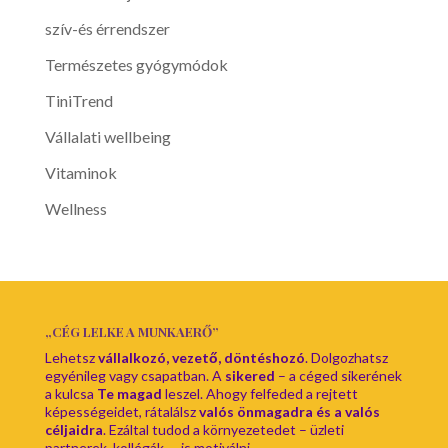
szív-és érrendszer
Természetes gyógymódok
TiniTrend
Vállalati wellbeing
Vitaminok
Wellness
„CÉG LELKE A MUNKAERŐ”
Lehetsz
vállalkozó, vezető, döntéshozó
. Dolgozhatsz
egyénileg vagy csapatban. A
sikered
– a céged sikerének
a kulcsa
Te magad
leszel. Ahogy felfeded a rejtett
képességeidet, rátalálsz
valós önmagadra és a valós
céljaidra
. Ezáltal tudod a környezetedet – üzleti
partnerek, kollégák – is motiválni.