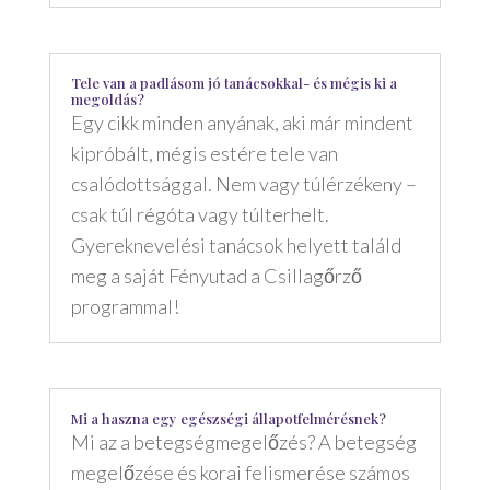
Tele van a padlásom jó tanácsokkal- és mégis ki a
megoldás?
Egy cikk minden anyának, aki már mindent
kipróbált, mégis estére tele van
csalódottsággal. Nem vagy túlérzékeny –
csak túl régóta vagy túlterhelt.
Gyereknevelési tanácsok helyett találd
meg a saját Fényutad a Csillagőrző
programmal!
Mi a haszna egy egészségi állapotfelmérésnek?
Mi az a betegségmegelőzés? A betegség
megelőzése és korai felismerése számos