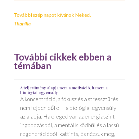
További szép napot kívánok Neked,
Titanilla
További cikkek ebben a
témában
A teljesítmény alapja nem a motiváció, hanem a
biológiai egyensúly
A koncentráció, a fókusz és a stressztűrés
nem fejben dől el – a biológiai egyensúly
az alapja. Ha eleged van az energiaszint-
ingadozásból, a mentális ködből és a lassú
regenerációból, kattints, és nézzük meg,