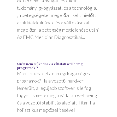
akit érdekel a nyugati és a keleti
tudomány, gyógyászat, és a technológia.
„a betegségeket megelőzni kell, mielőtt
azok kialakulnának, és a változásokat
megelőzni a betegség megjelenése után”
Az EMC Meridián Diagnosztikai...
Miért nem működnek a vállalati wellbeing
programok ?
Miért buknak el a méregdrága céges
programok? Ha a vezetői hardver
lemerült, a legújabb szoftver is le fog
fagyni. Ismerje meg a vállalati wellbeing
és a vezetői stabilitás alapjait Titanilla
holisztikus megközelítésével!