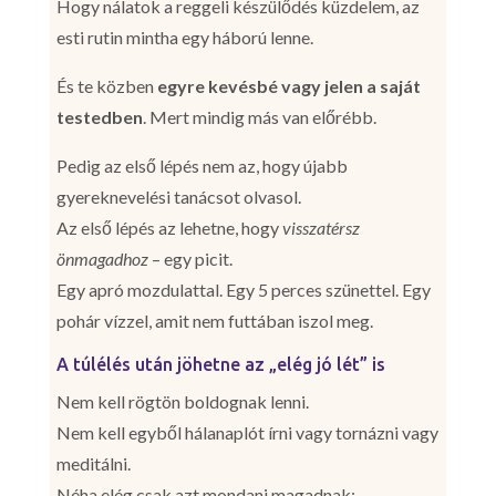
Hogy nálatok a reggeli készülődés küzdelem, az
esti rutin mintha egy háború lenne.
És te közben
egyre kevésbé vagy jelen a saját
testedben
. Mert mindig más van előrébb.
Pedig az első lépés nem az, hogy újabb
gyereknevelési tanácsot olvasol.
Az első lépés az lehetne, hogy
visszatérsz
önmagadhoz
– egy picit.
Egy apró mozdulattal. Egy 5 perces szünettel. Egy
pohár vízzel, amit nem futtában iszol meg.
A túlélés után jöhetne az „elég jó lét” is
Nem kell rögtön boldognak lenni.
Nem kell egyből hálanaplót írni vagy tornázni vagy
meditálni.
Néha elég csak azt mondani magadnak: