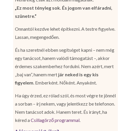
„Ez most tényleg sok. És jogom van elfáradni,
szünetre.”
Onnantól kezdve lehet építkezni. A testre figyelve.
Lassan, megengedően.
És ha szeretnél ebben segítséget kapni – nem még
egy tanácsot, hanem valódi támogatást –, akkor
érdemes szakemberhez fordulni. Nem azért, mert
„baj van”, hanem mert
jár neked is egy kis
figyelem
. Emberként. Nőként. Anyaként.
Ha úgy érzed, ez rólad szól, és most végre te jönnél
a sorban – írj nekem, vagy jelentkezz be telefonon.
Nem tanácsot adok. Hanem teret. És irányt, ha
kéred a
Csillagörző programmal
.