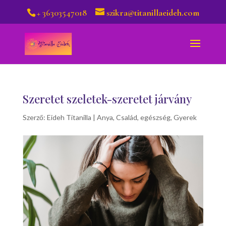
+ 36303547018
szikra@titanillaeideh.com
Szeretet szeletek-szeretet járvány
Szerző:
Eideh Titanilla
|
Anya
,
Család
,
egészség
,
Gyerek