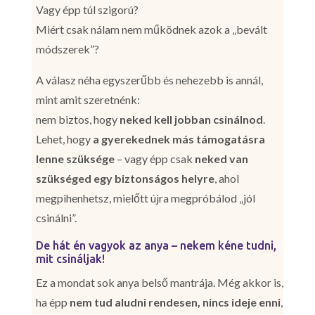
Vagy épp túl szigorú?
Miért csak nálam nem működnek azok a „bevált
módszerek”?
A válasz néha egyszerűbb és nehezebb is annál,
mint amit szeretnénk:
nem biztos, hogy
neked kell jobban csinálnod
.
Lehet, hogy
a gyerekednek más támogatásra
lenne szüksége
– vagy épp csak
neked van
szükséged egy biztonságos helyre
, ahol
megpihenhetsz, mielőtt újra megpróbálod „jól
csinálni”.
De hát én vagyok az anya – nekem kéne tudni,
mit csináljak!
Ez a mondat sok anya belső mantrája. Még akkor is,
ha épp
nem tud aludni rendesen, nincs ideje enni
,