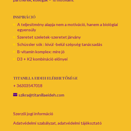
INSPIRÁCIÓ
A teljesítmény alapja nem a motiváció, hanem a biológiai
egyensúly
Szeretet szeletek-szeretet járvány
Schüssler sók : kívül -belül szépség tanácsadás
B-vitamin komplex: mire jó
D3 + K2 kombináció előnyei
TITANILLA EIDEH ELÉRHETŐSÉGE
+ 36303547018
szikra@titanillaeideh.com
Szerzői jogi információ
Adatvédelmi szabályzat, adatvédelmi tájékoztató