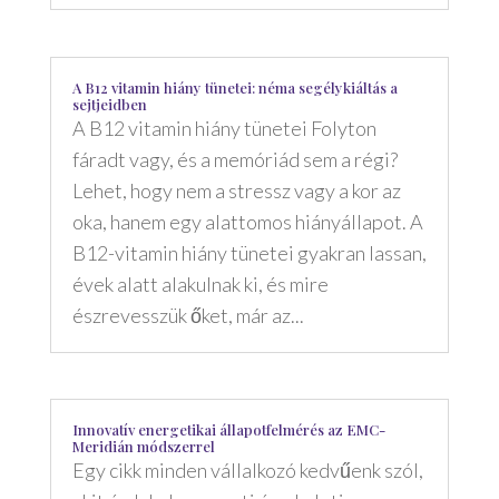
A B12 vitamin hiány tünetei: néma segélykiáltás a
sejtjeidben
A B12 vitamin hiány tünetei Folyton
fáradt vagy, és a memóriád sem a régi?
Lehet, hogy nem a stressz vagy a kor az
oka, hanem egy alattomos hiányállapot. A
B12-vitamin hiány tünetei gyakran lassan,
évek alatt alakulnak ki, és mire
észrevesszük őket, már az...
Innovatív energetikai állapotfelmérés az EMC-
Meridián módszerrel
Egy cikk minden vállalkozó kedvűenk szól,