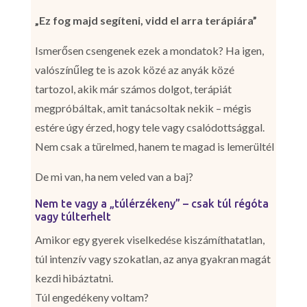
„Ez fog majd segíteni, vidd el arra terápiára”
Ismerősen csengenek ezek a mondatok? Ha igen,
valószínűleg te is azok közé az anyák közé
tartozol, akik már számos dolgot, terápiát
megpróbáltak, amit tanácsoltak nekik – mégis
estére úgy érzed, hogy tele vagy csalódottsággal.
Nem csak a türelmed, hanem te magad is lemerültél
De mi van, ha nem veled van a baj?
Nem te vagy a „túlérzékeny” – csak túl régóta
vagy túlterhelt
Amikor egy gyerek viselkedése kiszámíthatatlan,
túl intenzív vagy szokatlan, az anya gyakran magát
kezdi hibáztatni.
Túl engedékeny voltam?