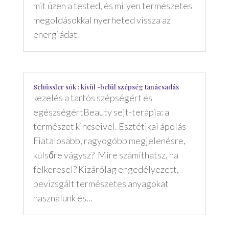
mit üzen a tested, és milyen természetes
megoldásokkal nyerheted vissza az
energiádat.
Schüssler sók : kívül -belül szépség tanácsadás
kezelés a tartós szépségért és
egészségértBeauty sejt-terápia: a
természet kincseivel. Esztétikai ápolás
Fiatalosabb, ragyogóbb megjelenésre,
külsőre vágysz? Mire számíthatsz, ha
felkeresel? Kizárólag engedélyezett,
bevizsgált természetes anyagokat
használunk és...