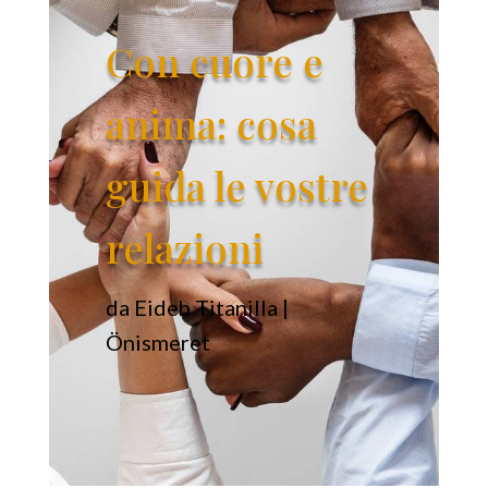
Con cuore e
anima: cosa
guida le vostre
relazioni
da
Eideh Titanilla
|
Önismeret