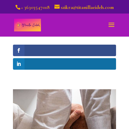
+ 36303547018
szikra@titanillaeideh.com