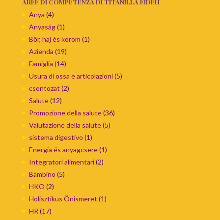
AREE DI COMPETENZA DI TITANILLA EIDEH
Anya
(4)
Anyaság
(1)
Bőr, haj és köröm
(1)
Azienda
(19)
Famiglia
(14)
Usura di ossa e articolazioni
(5)
csontozat
(2)
Salute
(12)
Promozione della salute
(36)
Valutazione della salute
(5)
sistema digestivo
(1)
Energia és anyagcsere
(1)
Integratori alimentari
(2)
Bambino
(5)
HKO
(2)
Holisztikus Önismeret
(1)
HR
(17)