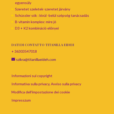
egyensúly
Szeretet szeletek-szeretet járvány
Schüssler sók : kívül -belül szépség tanácsadás
B-vitamin komplex: mire jó
D3 + K2 kombináció előnyei
DATI DI CONTATTO TITANILLA EIDEH
+ 36303547018
szikra@titanillaeideh.com
Informazioni sul copyright
Informativa sulla privacy, Avviso sulla privacy
Modifica dell'impostazione dei cookie
Impresszum