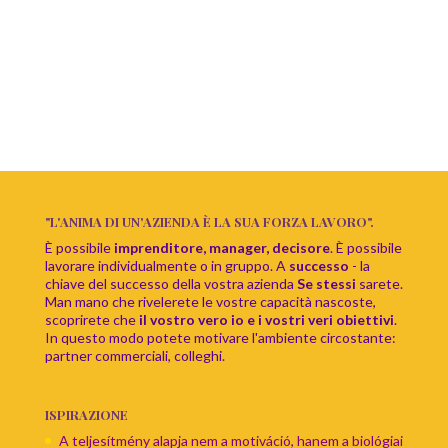
"L'ANIMA DI UN'AZIENDA È LA SUA FORZA LAVORO".
È possibile
imprenditore, manager, decisore
. È possibile
lavorare individualmente o in gruppo. A
successo
- la
chiave del successo della vostra azienda
Se stessi
sarete.
Man mano che rivelerete le vostre capacità nascoste,
scoprirete che
il vostro vero io e i vostri veri obiettivi
.
In questo modo potete motivare l'ambiente circostante:
partner commerciali, colleghi.
ISPIRAZIONE
A teljesítmény alapja nem a motiváció, hanem a biológiai