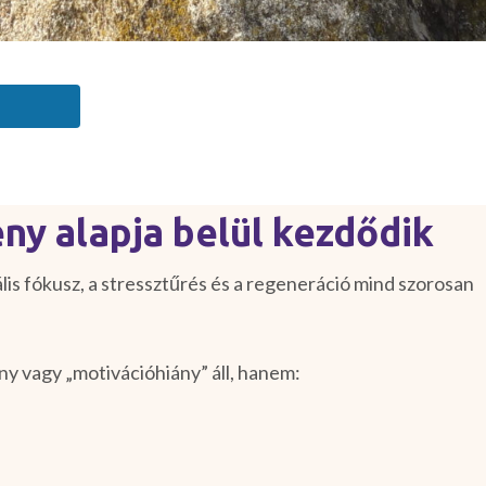
ény alapja belül kezdődik
lis fókusz, a stressztűrés és a regeneráció mind szorosan
.
y vagy „motivációhiány” áll, hanem: