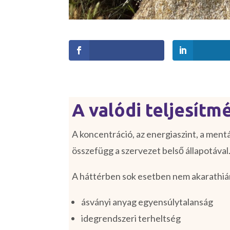
A valódi teljesítm
A koncentráció, az energiaszint, a mentá
összefügg a szervezet belső állapotával
A háttérben sok esetben nem akarathián
ásványi anyag egyensúlytalanság
idegrendszeri terheltség