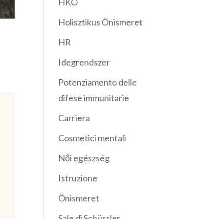
HKO
Holisztikus Önismeret
HR
Idegrendszer
Potenziamento delle
difese immunitarie
Carriera
Cosmetici mentali
Női egészség
Istruzione
Önismeret
Sale di Schüssler