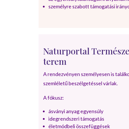
személyre szabott támogatási irányo
Naturportal Természe
terem
A rendezvényen személyesen is találkoz
szemléletű beszélgetéssel várlak.
A fókusz:
ásványi anyag egyensúly
idegrendszeri támogatás
életmódbeli összefüggések