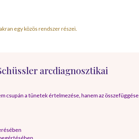
kran egy közös rendszer részei.
Schüssler arcdiagnosztikai
 nem csupán a tünetek értelmezése, hanem az összefüggés
smerésében
 megértésében