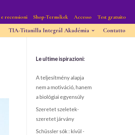
 e recensioni
Shop-Termékek
Accesso
Test gratuito
TIA-Titanilla Integrál Akadémia
Contatto
Le ultime ispirazioni:
A teljesítmény alapja
nem a motiváció, hanem
a biológiai egyensúly
Szeretet szeletek-
szeretet járvány
Schüssler sók : kívül -