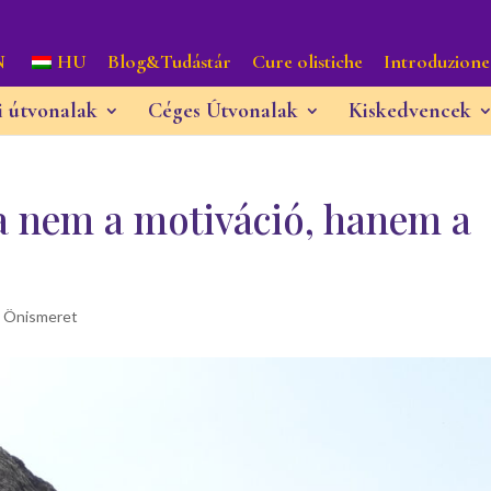
N
HU
Blog&Tudástár
Cure olistiche
Introduzione
i útvonalak
Céges Útvonalak
Kiskedvencek
ja nem a motiváció, hanem a
,
Önismeret