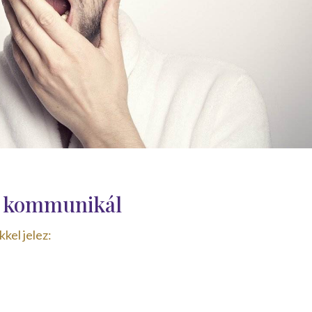
n kommunikál
kel jelez: