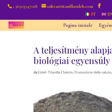
+ 36303547018
szikra@titanillaeideh.com
IT
E
Pagina iniziale
Egyén
A teljesítmény alap
biológiai egyensúly
da
Eideh Titanilla
|
Salute
,
Promozione della salute