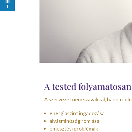
1
A tested folyamatosa
A szervezet nem szavakkal, hanem jelek
energiaszint ingadozása
alvásminőség romlása
emésztési problémák