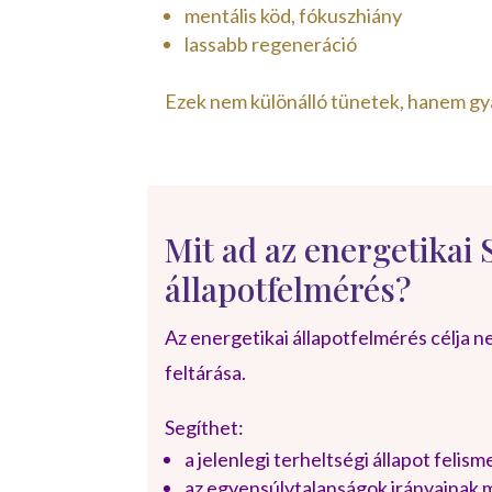
mentális köd, fókuszhiány
lassabb regeneráció
Ezek nem különálló tünetek, hanem gya
Mit ad az energetikai 
állapotfelmérés?
Az energetikai állapotfelmérés célja
feltárása.
Segíthet:
a jelenlegi terheltségi állapot feli
az egyensúlytalanságok irányainak